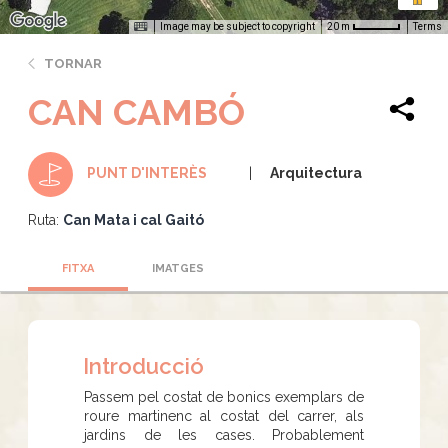
Image may be subject to copyright
Terms
20 m
TORNAR
CAN CAMBÓ
Arquitectura
PUNT D'INTERÈS
Ruta:
Can Mata i cal Gaitó
FITXA
IMATGES
Introducció
Passem pel costat de bonics exemplars de
roure martinenc al costat del carrer, als
jardins de les cases. Probablement