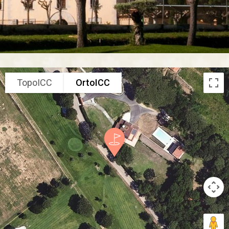
TopoICC
OrtoICC