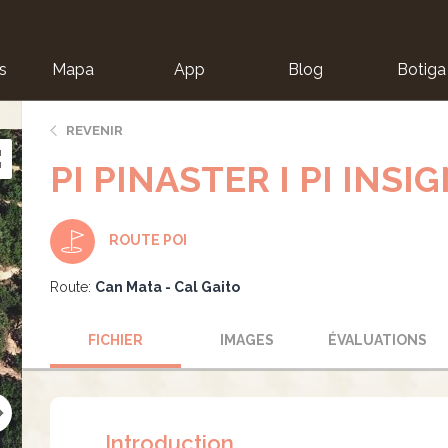
s
Mapa
App
Blog
Botiga
ion
REVENIR
PI PINASTER I PI INSI
ROUTE POI
Route:
Can Mata - Cal Gaito
FICHIER
IMAGES
ÉVALUATIONS
Introduction