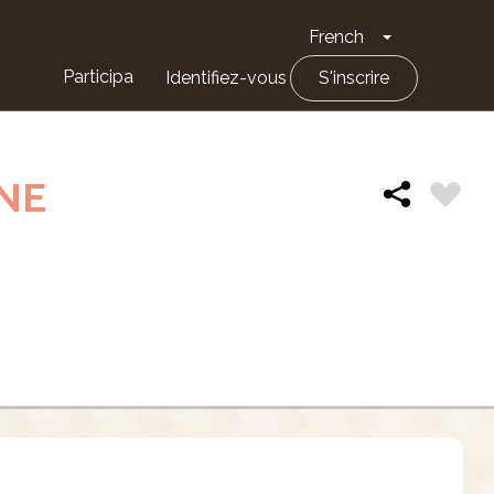
French
Toggle Drop
Participa
Identifiez-vous
S'inscrire
GNE