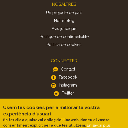
Footer
NOSALTRES
Un projecte de país
Notre blog
Avis juridique
Politique de confidentialité
Politica de cookies
CONNECTER
Contact
Facebook
Instagram
Twitter
Usem les cookies per a millorar la vostra
APP
experiència d'usuari
iOS
En fer clic a qualsevol enllaç del lloc web, doneu el vostre
En savoir plus
consentiment explícit per a que les utilitzem.
Android