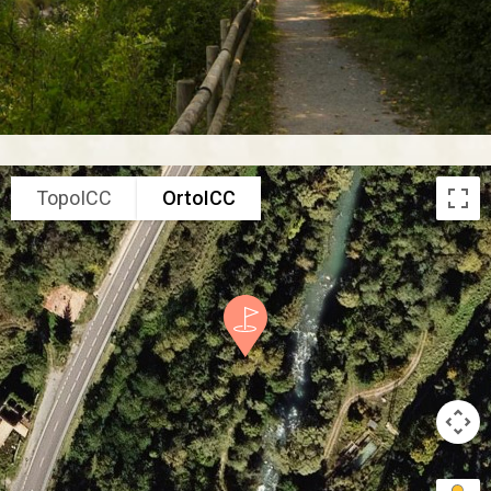
TopoICC
OrtoICC