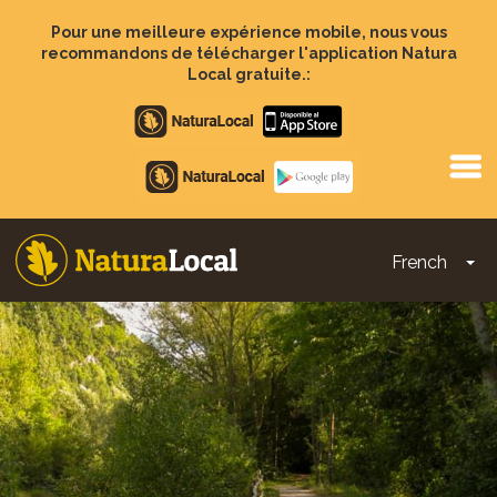
Aller
au
Pour une meilleure expérience mobile, nous vous
contenu
recommandons de télécharger l'application Natura
principal
Local gratuite.:
Apple
store
Google
Play
French
To
Main
navigation