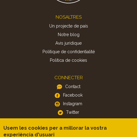
Footer
NOSALTRES
Un projecte de país
Notre blog
Avis juridique
Politique de confidentialité
Politica de cookies
CONNECTER
Contact
Facebook
Instagram
Twitter
Usem les cookies per a millorar la vostra
APP
experiència d'usuari