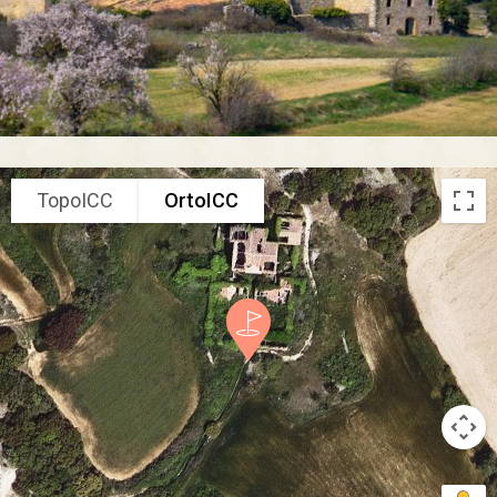
TopoICC
OrtoICC