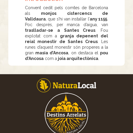
Convent cedit pels comtes de Barcelona
als
monjos cistercencs de
Valldaura
, que s’hi van instal·lar l’
any 1155
.
Poc després, per manca d’aigua, van
traslladar-se a Santes Creus
. Fou
explotat com a
granja depenent del
reial monestir de Santes Creus
. Les
runes d’aquest monestir són properes a la
gran
masia d’Ancosa
, on destaca el
pou
d’Ancosa
com a
joia arquitectònica
.