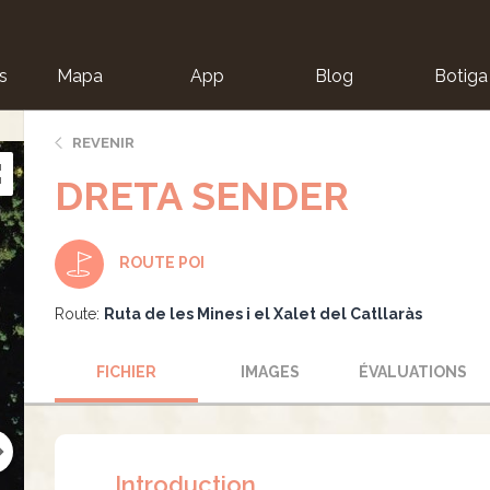
s
Mapa
App
Blog
Botiga
ion
REVENIR
DRETA SENDER
ROUTE POI
Route:
Ruta de les Mines i el Xalet del Catllaràs
FICHIER
IMAGES
ÉVALUATIONS
Introduction