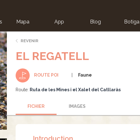
s
Mapa
App
Blog
Botiga
ion
REVENIR
EL REGATELL
Faune
ROUTE POI
Route:
Ruta de les Mines i el Xalet del Catllaràs
FICHIER
IMAGES
Introduction