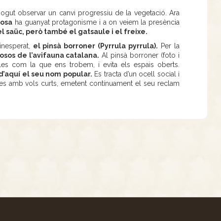
ogut observar un canvi progressiu de la vegetació. Ara
nosa
ha guanyat protagonisme i a on veiem la presència
 el saüc, però també el gatsaule i el freixe.
 inesperat,
el pinsà borroner (Pyrrula pyrrula).
Per la
osos de l’avifauna catalana.
Al pinsà borroner (foto i
les com la que ens trobem, i evita els espais oberts.
, d’aquí el seu nom popular.
Es tracta d’un ocell social i
res amb vols curts, emetent contínuament el seu reclam