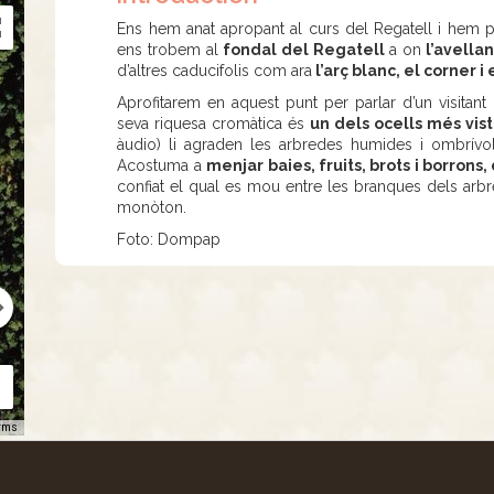
Ens hem anat apropant al curs del Regatell i hem p
ens trobem al
fondal del Regatell
a on
l’avella
d’altres caducifolis com ara
l’arç blanc, el corner i
Aprofitarem en aquest punt per parlar d’un visitant
seva riquesa cromàtica és
un dels ocells més vist
àudio) li agraden les arbredes humides i ombrívo
Acostuma a
menjar baies, fruits, brots i borrons
confiat el qual es mou entre les branques dels arb
monòton.
Foto: Dompap
rms