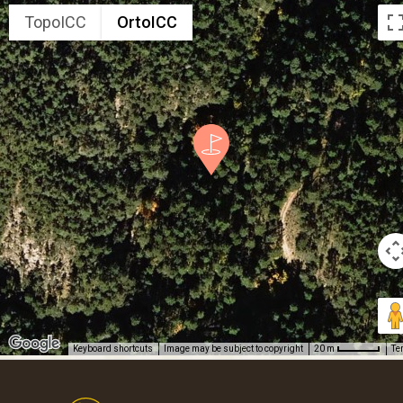
TopoICC
OrtoICC
Keyboard shortcuts
Image may be subject to copyright
Te
20 m
Footer