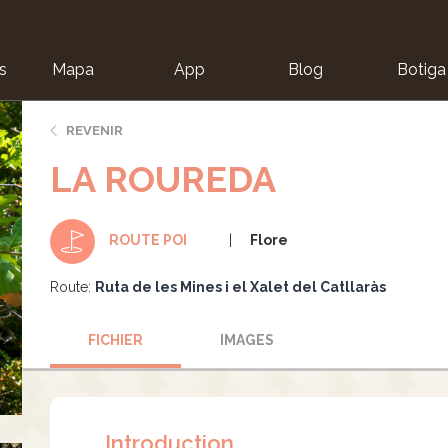
s
Mapa
App
Blog
Botiga
ion
REVENIR
LA ROUREDA
Flore
ROUTE POI
Route:
Ruta de les Mines i el Xalet del Catllaràs
FICHIER
IMAGES
Introduction