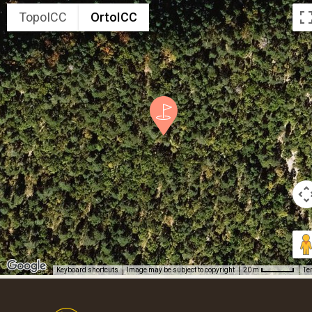
TopoICC
OrtoICC
Keyboard shortcuts
Image may be subject to copyright
Te
20 m
Footer