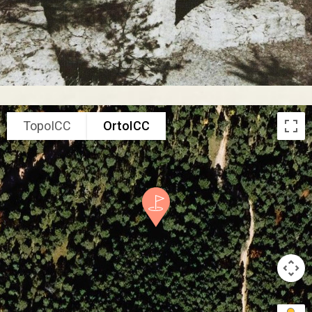
TopoICC
OrtoICC