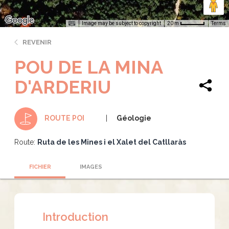
Image may be subject to copyright
Terms
20 m
REVENIR
POU DE LA MINA
D'ARDERIU
Géologie
ROUTE POI
Route:
Ruta de les Mines i el Xalet del Catllaràs
FICHIER
IMAGES
Introduction