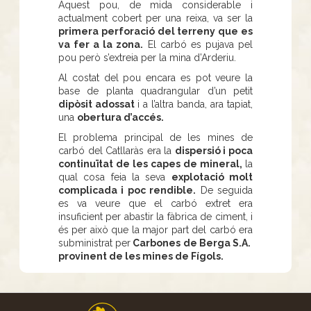
Aquest pou, de mida considerable i
actualment cobert per una reixa, va ser la
primera perforació del terreny que es
va fer a la zona.
El carbó es pujava pel
pou però s’extreia per la mina d’Arderiu.
Al costat del pou encara es pot veure la
base de planta quadrangular d’un petit
dipòsit adossat
i a l’altra banda, ara tapiat,
una
obertura d’accés.
El problema principal de les mines de
carbó del Catllaràs era la
dispersió i poca
continuïtat de les capes de mineral,
la
qual cosa feia la seva
explotació molt
complicada i poc rendible.
De seguida
es va veure que el carbó extret era
insuficient per abastir la fàbrica de ciment, i
és per això que la major part del carbó era
subministrat per
Carbones de Berga S.A.
provinent de les mines de Fígols.