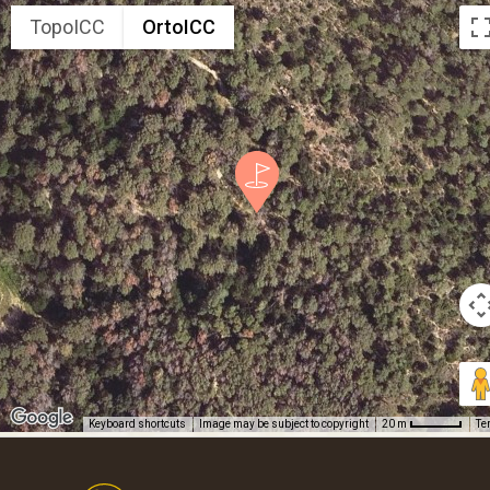
TopoICC
OrtoICC
Keyboard shortcuts
Image may be subject to copyright
Te
20 m
Footer