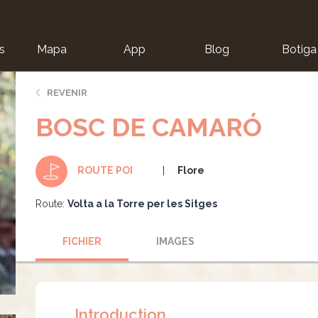
s
Mapa
App
Blog
Botiga
ion
REVENIR
BOSC DE CAMARÓ
Flore
ROUTE POI
Route:
Volta a la Torre per les Sitges
FICHIER
IMAGES
Introduction