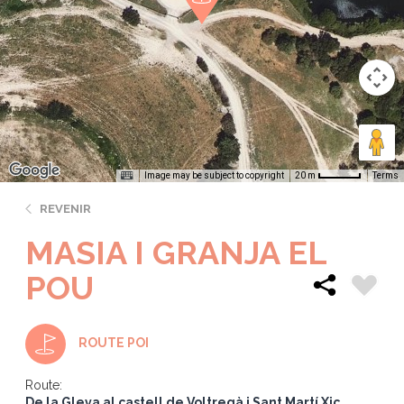
Image may be subject to copyright
Terms
20 m
REVENIR
MASIA I GRANJA EL
POU
ROUTE POI
Route:
De la Gleva al castell de Voltregà i Sant Martí Xic