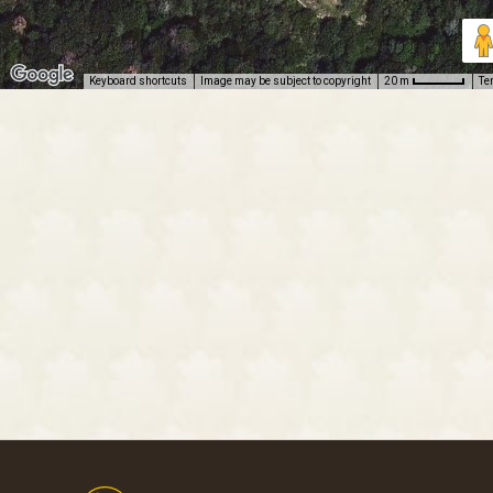
Keyboard shortcuts
Image may be subject to copyright
Te
20 m
Footer