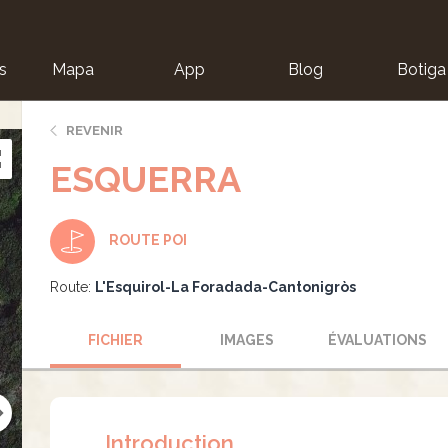
s
Mapa
App
Blog
Botiga
ion
REVENIR
ESQUERRA
ROUTE POI
Route:
L'Esquirol-La Foradada-Cantonigròs
FICHIER
IMAGES
ÉVALUATIONS
Introduction