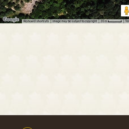
Keyboard shortcuts
Image may be subject to copyright
Te
20 m
Footer