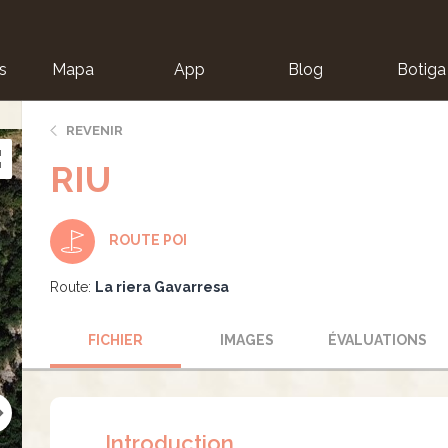
s
Mapa
App
Blog
Botiga
ion
REVENIR
RIU
ROUTE POI
Route:
La riera Gavarresa
FICHIER
IMAGES
ÉVALUATIONS
Introduction