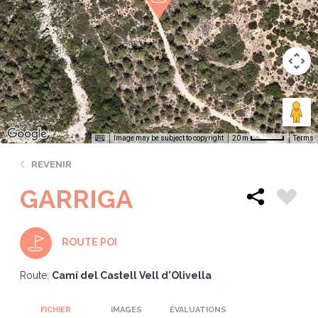
Image may be subject to copyright
Terms
20 m
REVENIR
GARRIGA
ROUTE POI
Route:
Camí del Castell Vell d'Olivella
FICHIER
IMAGES
ÉVALUATIONS