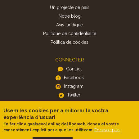
Un projecte de país
Notre blog
Avis juridique
Politique de confidentialité
Politica de cookies
CONNECTER
Contact
Facebook
Instagram
Twitter
Usem les cookies per a millorar la vostra
APP
experiència d'usuari
iOS
En fer clic a qualsevol enllaç del lloc web, doneu el vostre
En savoir plus
consentiment explícit per a que les utilitzem.
Android