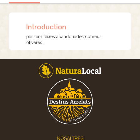
Introduction
passem feixes abandonades conreus
oliveres.
Footer
NOSALTRES