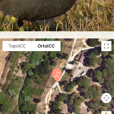
TopoICC
OrtoICC