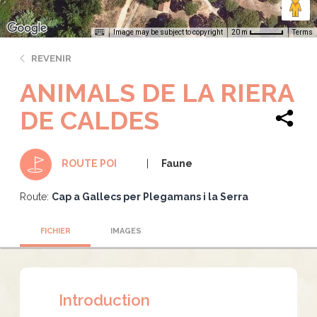
Image may be subject to copyright
Terms
20 m
REVENIR
ANIMALS DE LA RIERA
DE CALDES
Faune
ROUTE POI
Route:
Cap a Gallecs per Plegamans i la Serra
FICHIER
IMAGES
Introduction