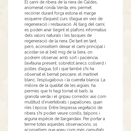
El camí de ribera de la riera de Caldes,
anomenat ronda Verda, ens permet
recórrer durant força estona el marge
esquerre d’aquest curs d’aigua en vies de
regeneració i restauració. Al llarg del camí,
es poden anar llegint el plafons informatius
dels valors naturals i les tasques de
regeneració de la riera. De tant en tant,
però, aconsellem deixar el camí principal i
acostar-se al bell mig de la llera, on
podrem observar, amb sort i paciència,
l’avifauna present, sobretot ànecs collverd i
polles d’aigua, tot i que també s’hi ha
observat el bernat pescaire, el martinet
blanc, l’esplugabous i la cuereta blanca. La
millora de la qualitat de les aigües, ha
permès que hi hagi tornat el barb, la
granota verda i el gripau corredor, així com
multitud d’invertebrats i papallones, quan
n’és l`època. Entre l’espessa vegetació de
ribera s’hi poden veure conills, talpons i
alguna espècie de llargandaix. Per portar a
terme totes aquestes observacions, us
aconsellem que aneu com més camuflats