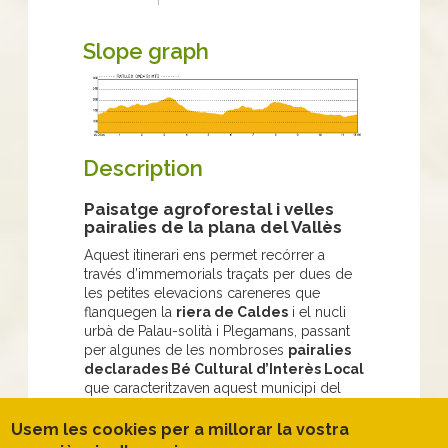
Slope graph
Description
Paisatge agroforestal i velles
pairalies de la plana del Vallès
Aquest itinerari ens permet recórrer a
través d’immemorials traçats per dues de
les petites elevacions careneres que
flanquegen la
riera de Caldes
i el nucli
urbà de Palau-solità i Plegamans, passant
per algunes de les nombroses
pairalies
declarades Bé Cultural d’Interès Local
que caracteritzaven aquest municipi del
Vallès de caràcter fortament disseminat
fins a principis del segle XX. Entre carena i
Usem les cookies per a millorar la vostra
carena, recorrerem un bon tram de la