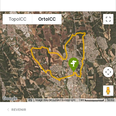
TopoICC
OrtoICC
Image may be subject to copyright
Terms
1 km
REVENIR