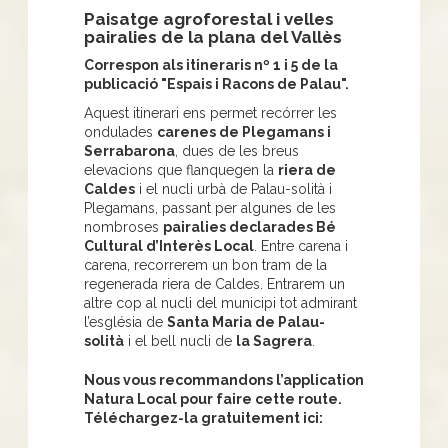
Paisatge agroforestal i velles
pairalies de la plana del Vallès
Correspon als itineraris nº 1 i 5 de la
publicació "Espais i Racons de Palau".
Aquest itinerari ens permet recórrer les
ondulades
carenes de Plegamans i
Serrabarona
, dues de les breus
elevacions que flanquegen la
riera de
Caldes
i el nucli urbà de Palau-solità i
Plegamans, passant per algunes de les
nombroses
pairalies declarades Bé
Cultural d’Interès Local
. Entre carena i
carena, recorrerem un bon tram de la
regenerada riera de Caldes. Entrarem un
altre cop al nucli del municipi tot admirant
l’església de
Santa Maria de Palau-
solità
i el bell nucli de
la Sagrera
.
Nous vous recommandons l’application
Natura Local pour faire cette route.
Téléchargez-la gratuitement ici: