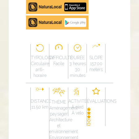
Apple
store
Google
Play
TYPOLOGY
DIFFICULTÉ
DURÉE
SLOPE
Circulaire
Facile
3 heures
157.00
anti-
30
meters
horaire
minutes
DISTANCE
ACTIVITÉ
ÉVALUATIONS
THÈME
11.50 km
À pied
Aménagement
À vélo
paysager
Architecture
et
environnement
Environnement