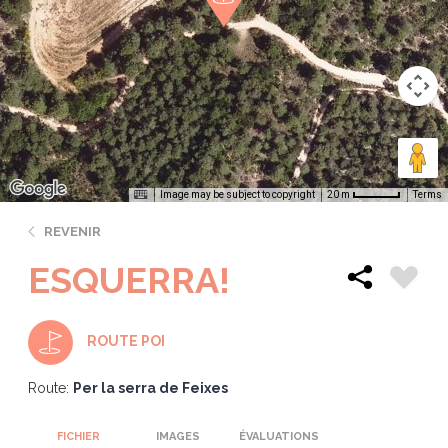
Image may be subject to copyright
Terms
20 m
REVENIR
ESQUERRA!
ROUTE POI
Route:
Per la serra de Feixes
FICHIER
IMAGES
ÉVALUATIONS