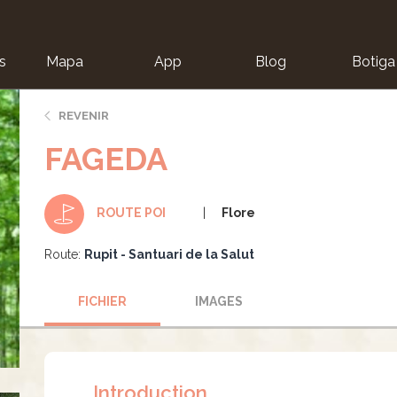
s
Mapa
App
Blog
Botiga
ion
REVENIR
FAGEDA
Flore
ROUTE POI
Route:
Rupit - Santuari de la Salut
FICHIER
IMAGES
Introduction