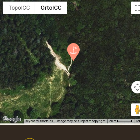
TopoICC
OrtoICC
Keyboard shortcuts
Image may be subject to copyright
Te
20 m
Footer