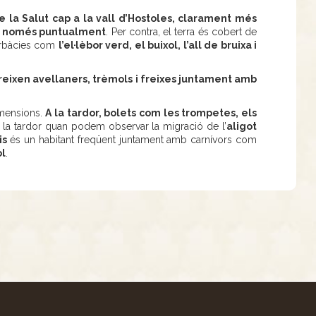
e la Salut cap a la vall d’Hostoles, clarament més
ui només puntualment
. Per contra, el terra és cobert de
herbàcies com
l’el·lèbor verd, el buixol, l’all de bruixa i
areixen avellaners, trèmols i freixes juntament amb
imensions.
A la tardor, bolets com les trompetes, els
 la tardor quan podem observar la migració de l’
aligot
is
és un habitant freqüent juntament amb carnívors com
ol
.