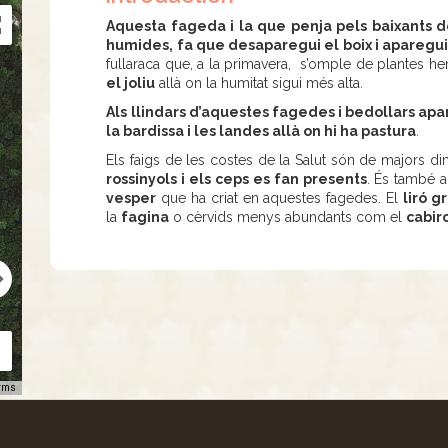
Aquesta fageda i la que penja pels baixants d
humides, fa que desaparegui el boix i apareg
fullaraca que, a la primavera, s’omple de plantes 
el joliu
allà on la humitat sigui més alta.
Als llindars d’aquestes fagedes i bedollars ap
la bardissa i les landes allà on hi ha pastura
.
Els faigs de les costes de la Salut són de majors d
rossinyols i els ceps es fan presents
. És també a
vesper
que ha criat en aquestes fagedes. El
liró gr
la
fagina
o cèrvids menys abundants com el
cabir
rms