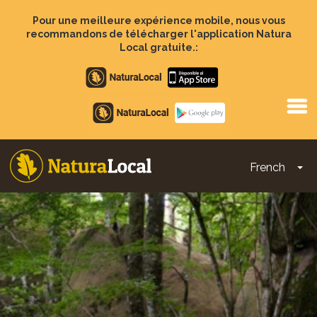
Aller
au
Pour une meilleure expérience mobile, nous vous
contenu
recommandons de télécharger l'application Natura
principal
Local gratuite.:
Apple
store
Google
Play
French
To
Main
navigation