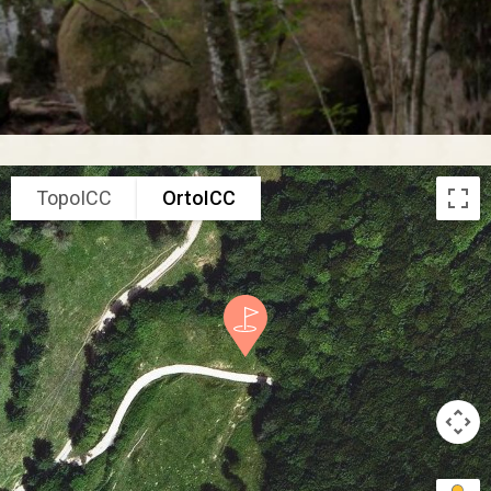
TopoICC
OrtoICC