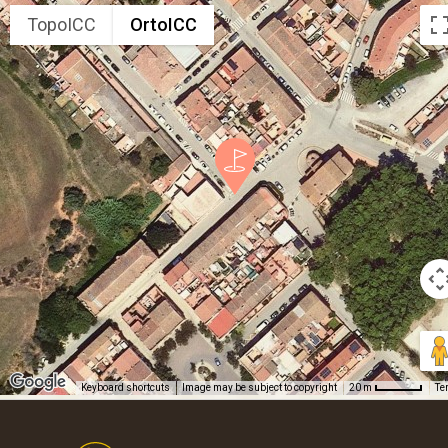
TopoICC
OrtoICC
Keyboard shortcuts
Image may be subject to copyright
Te
20 m
Footer