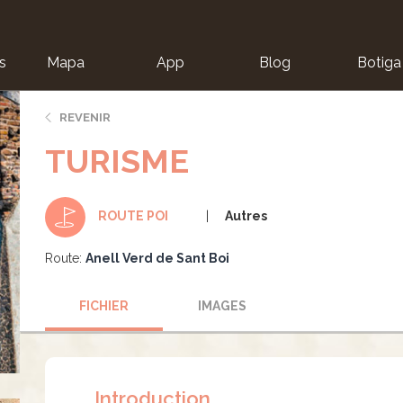
s
Mapa
App
Blog
Botiga
ion
REVENIR
TURISME
Autres
ROUTE POI
Route:
Anell Verd de Sant Boi
FICHIER
IMAGES
Introduction