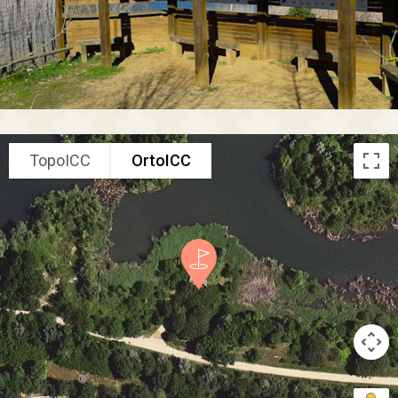
TopoICC
OrtoICC