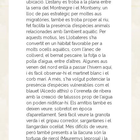
ubicació. L’estany es troba a la plana entre
la serra del Montnegre i el Montseny, un
lloc de pas estratègic per moltes aus
migratòries, també es troba proper al riu,
fet facilita la presència d’espècies animals
relacionades amb l’ambient aquàtic. Per
aquests motius, les Llobateres s’ha
convertit en un hàbitat favorable per a
molts ocells aquàtics, com l'ànec de
collverd, el bernat pescaire, la fotja o la
polla d'aigua, entre d'altres. Algunes aus
venen del nord enllà a passar l'hivern aquí,
i és fàcil observar-hi el martinet blanc i el
corb marí. A més, s'ha volgut potenciar la
presència d’espècies vulnerables com el
blauet (Alcedo atthis) o l'oreneta de ribera
amb la creació de talussos prop de l'aigua
on poden nidificar-hi. Els amfibis també es
deixen veure, sobretot en època
d’aparellament. Serà fàcil veure la granota
verda i el gripau corredor, sargantanes i el
llangardaix ocel·lat. Més difícils de veure,
però també presents a la llacuna són la
tortuga de rierol (Mauremys leprosa) i la