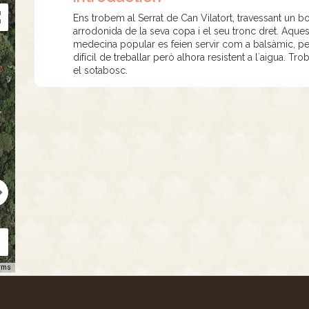
Ens trobem al Serrat de Can Vilatort, travessant un bo
arrodonida de la seva copa i el seu tronc dret. Aque
medecina popular es feien servir com a balsàmic, per c
difícil de treballar però alhora resistent a l´aigua. T
el sotabosc.
rms