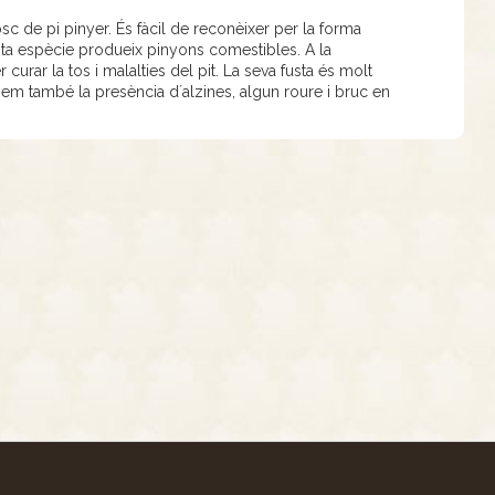
sc de pi pinyer. És fàcil de reconèixer per la forma
sta espècie produeix pinyons comestibles. A la
urar la tos i malalties del pit. La seva fusta és molt
robem també la presència d´alzines, algun roure i bruc en