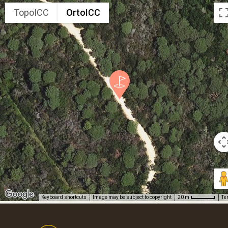
TopoICC
OrtoICC
Keyboard shortcuts
Image may be subject to copyright
Te
20 m
Footer