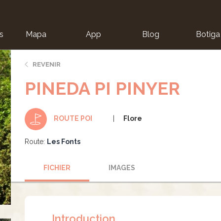
s
Mapa
App
Blog
Botiga
ion
REVENIR
PINEDA PI PINYER
Flore
ROUTE POI
Route:
Les Fonts
FICHIER
IMAGES
Introduction