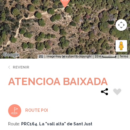
Image may be subject to copyright
Terms
20 m
REVENIR
ATENCIOA BAIXADA
ROUTE POI
Route:
PRC164. La "vall alta" de Sant Just