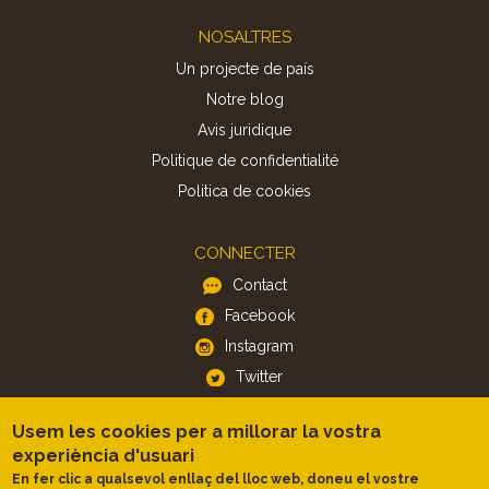
Footer
NOSALTRES
Un projecte de país
Notre blog
Avis juridique
Politique de confidentialité
Politica de cookies
CONNECTER
Contact
Facebook
Instagram
Twitter
Usem les cookies per a millorar la vostra
APP
experiència d'usuari
iOS
En fer clic a qualsevol enllaç del lloc web, doneu el vostre