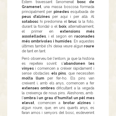
Estem travessant l’anomenat
bosc de
Gramenet
, una massa boscosa formada
principalment per
pinedes
esquitxada de
peus d’alzines
per aquí i per allà. Al
sotabosc
hi predomina el
bruc
(a la foto,
durant la florida) o el
boix
, alternativament,
el primer en
extensions més
assolellades
, i el segon en
raconades
més ombrívoles i humides
. En aquestes
últimes també s’hi deixa veure algun
roure
de tant en tant.
Però observeu bé l'entorn, ja que la història
es repeteix sovint: s'
abandonen les
vinyes
i comencen a créixer ràpidament i
sense obstacles
els pins
, que necessiten
molta llum
per fer-ho. Els pins van
creixent i, amb els anys, comencen a fer
extenses ombres
dificultant a la vegada
la creixença de nous pins. Aleshores, amb
l'
ombra i un grau d'humitat un pèl mes
elevat
, comencen a
brotar alzines
i
algun roure, que, en uns quants anys, es
faran amos i senyors del bosc, esdevenint