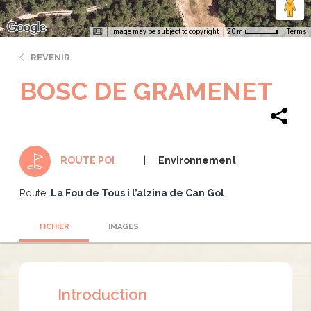
Image may be subject to copyright
Terms
20 m
REVENIR
BOSC DE GRAMENET
Environnement
ROUTE POI
Route:
La Fou de Tous i l’alzina de Can Gol
FICHIER
IMAGES
Introduction