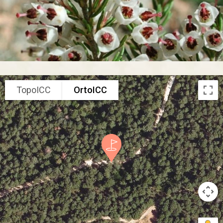
TopoICC
OrtoICC