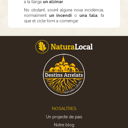
a la llarga
un alzinar
.
No obstant, sovint alguna nova incidència,
normalment
un incendi
o
una tala
, fa
que el cicle torni a començar.
Footer
NOSALTRES
Un projecte de país
Notre blog