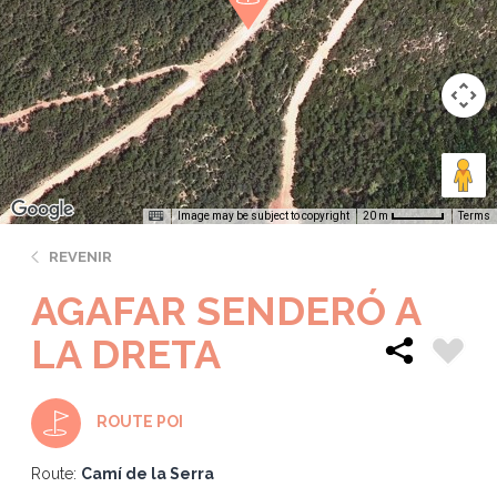
Image may be subject to copyright
Terms
20 m
REVENIR
AGAFAR SENDERÓ A
LA DRETA
ROUTE POI
Route:
Camí de la Serra