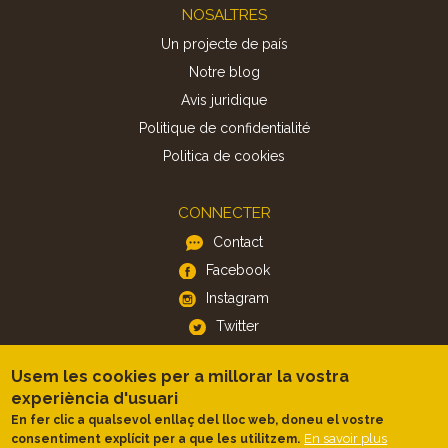
Footer
NOSALTRES
Un projecte de país
Notre blog
Avis juridique
Politique de confidentialité
Politica de cookies
CONNECTER
Contact
Facebook
Instagram
Twitter
Usem les cookies per a millorar la vostra
APP
experiència d'usuari
iOS
En fer clic a qualsevol enllaç del lloc web, doneu el vostre
En savoir plus
consentiment explícit per a que les utilitzem.
Android