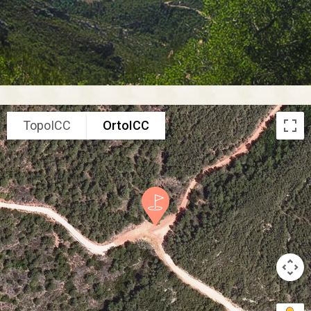
TopoICC
OrtoICC