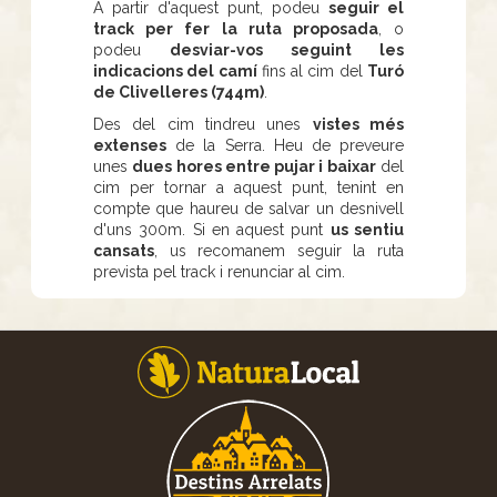
A partir d'aquest punt, podeu
seguir el
track per fer la ruta proposada
, o
podeu
desviar-vos seguint les
indicacions del camí
fins al cim del
Turó
de Clivelleres (744m)
.
Des del cim tindreu unes
vistes més
extenses
de la Serra. Heu de preveure
unes
dues hores entre pujar i baixar
del
cim per tornar a aquest punt, tenint en
compte que haureu de salvar un desnivell
d'uns 300m. Si en aquest punt
us sentiu
cansats
, us recomanem seguir la ruta
prevista pel track i renunciar al cim.