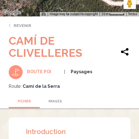
Image may be subject to copyright
Terms
20 m
REVENIR
CAMÍ DE
CLIVELLERES
Paysages
ROUTE POI
Route:
Camí de la Serra
FICHIER
IMAGES
Introduction