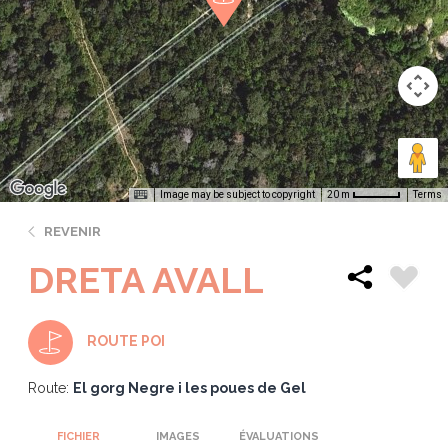
Image may be subject to copyright
Terms
20 m
REVENIR
DRETA AVALL
ROUTE POI
Route:
El gorg Negre i les poues de Gel
FICHIER
IMAGES
ÉVALUATIONS