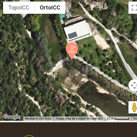
TopoICC
OrtoICC
Keyboard shortcuts
Image may be subject to copyright
Te
20 m
Footer