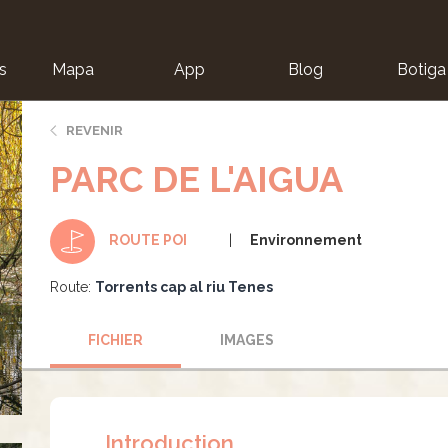
s
Mapa
App
Blog
Botiga
ion
REVENIR
PARC DE L'AIGUA
Environnement
ROUTE POI
Route:
Torrents cap al riu Tenes
FICHIER
IMAGES
Introduction