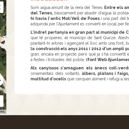
Som aigua amunt de la riera del Tenes.
Entre els an
del Tenes,
bàsicament per abastir d'aigua la poblac
hi havia l'antic Molí Vell de Poses
i una part del t
adquirida per l'Ajuntament es convertí en local per fe
L'indret pertanyia en gran part al municipi de Ca
que té properes, el municipi de Sant Quirze. Alesh
plantant-hi arbres i agençant el lloc amb una font, ba
la construcció els anys 2011 i 2012 d'un ampli p
gran, encara en projecte, però que ja s'ha convertit en
a festes i trobades del poble.
(font Web Ajuntamen
Als canyissos s'amaguen els ànecs coll-verd
ornamentals dels voltants,
àlbers, plàtans i faig
multitud d'ocells
que cerquen aliment i refugi a le
rms