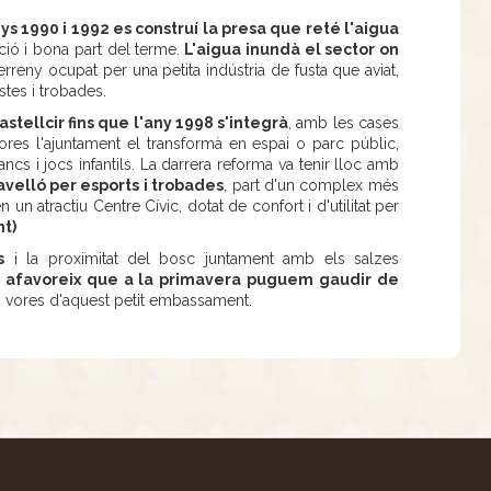
ys 1990 i 1992 es construí la presa que reté l'aigua
ió i bona part del terme.
L'aigua inundà el sector on
erreny ocupat per una petita indústria de fusta que aviat,
stes i trobades.
stellcir fins que l'any 1998 s'integrà
, amb les cases
ores l'ajuntament el transformà en espai o parc públic,
ncs i jocs infantils. La darrera reforma va tenir lloc amb
avelló per esports i trobades
, part d'un complex més
 un atractiu Centre Cívic, dotat de confort i d'utilitat per
t)
s
i la proximitat del bosc juntament amb els salzes
s, afavoreix que a la primavera puguem gaudir de
s vores d'aquest petit embassament.