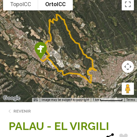
TopoICC
OrtoICC
Image may be subject to copyright
Terms
1 km
REVENIR
PALAU - EL VIRGILI