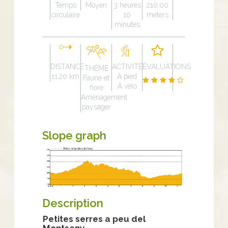
Temps
Moyen
3 heures
210.00
circulaire
10
meters
minutes
DISTANCE
ACTIVITÉ
ÉVALUATIONS
THÈME
11.20 km
À pied
Faune et
À vélo
flore
Aménagement
paysager
Slope graph
Description
Petites serres a peu del
Montseny