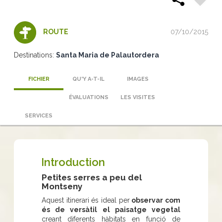
07/10/2015
ROUTE
Destinations:
Santa Maria de Palautordera
FICHIER
QU'Y A-T-IL
IMAGES
ÉVALUATIONS
LES VISITES
SERVICES
Introduction
Petites serres a peu del
Montseny
Aquest itinerari és ideal per
observar com
és de versàtil el paisatge vegetal
creant diferents hàbitats en funció de