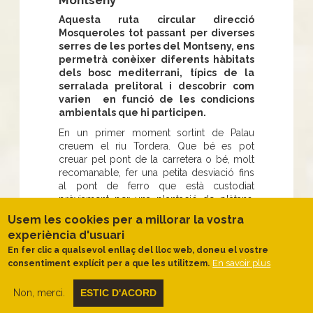
Aquesta ruta circular direcció
Mosqueroles tot passant per diverses
serres de les portes del Montseny, ens
permetrà conèixer diferents hàbitats
dels bosc mediterrani, típics de la
serralada prelitoral i descobrir com
varien en funció de les condicions
ambientals que hi participen.
En un primer moment sortint de Palau
creuem el riu Tordera. Que bé es pot
creuar pel pont de la carretera o bé, molt
recomanable, fer una petita desviació fins
al pont de ferro que està custodiat
prèviament per una plantació de plàtans.
Des dels dos punts es pot observar el
Usem les cookies per a millorar la vostra
bosc de ribera del qual consta la Tordera
experiència d'usuari
en aquest punt, però ben cert és que des
En fer clic a qualsevol enllaç del lloc web, doneu el vostre
del pont de ferro pots deixar-te envair per
En savoir plus
consentiment explícit per a que les utilitzem.
les sensacions que transmet el microclima
que caracteritza aquests espais humits i la
vida palpable dels habitants.
Non, merci.
ESTIC D'ACORD
Desplaçant-nos ja cap a les serres de