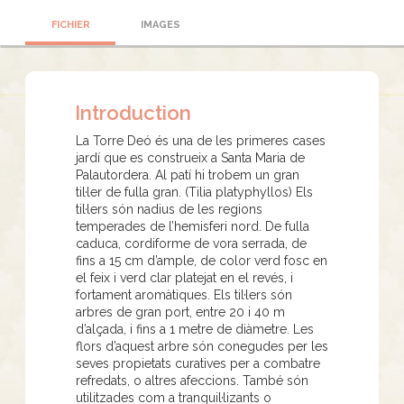
FICHIER
IMAGES
Introduction
La Torre Deó és una de les primeres cases
jardí que es construeix a Santa Maria de
Palautordera. Al patí hi trobem un gran
til·ler de fulla gran. (Tilia platyphyllos) Els
til·lers són nadius de les regions
temperades de l’hemisferi nord. De fulla
caduca, cordiforme de vora serrada, de
fins a 15 cm d’ample, de color verd fosc en
el feix i verd clar platejat en el revés, i
fortament aromàtiques. Els til·lers són
arbres de gran port, entre 20 i 40 m
d’alçada, i fins a 1 metre de diàmetre. Les
flors d’aquest arbre són conegudes per les
seves propietats curatives per a combatre
refredats, o altres afeccions. També són
utilitzades com a tranquil·lizants o