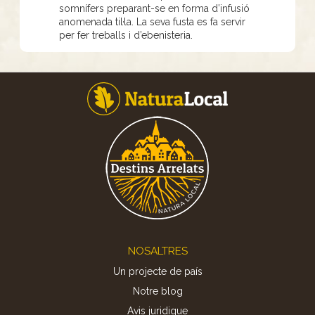
somnífers preparant-se en forma d’infusió
anomenada til·la. La seva fusta es fa servir
per fer treballs i d’ebenisteria.
Footer
NOSALTRES
Un projecte de país
Notre blog
Avis juridique