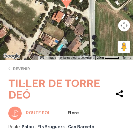
Image may be subject to copyright
Terms
20 m
REVENIR
TIL·LER DE TORRE
DEÓ
Flore
ROUTE POI
Route:
Palau - Els Bruguers - Can Barceló