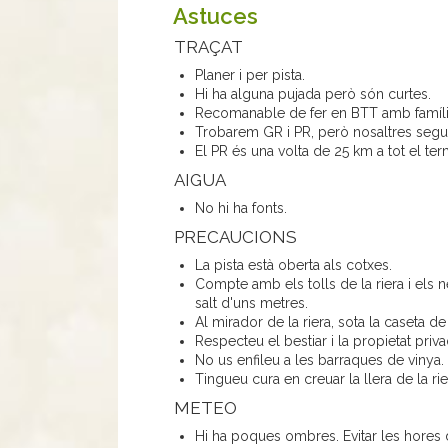
Astuces
TRAÇAT
Planer i per pista.
Hi ha alguna pujada però són curtes.
Recomanable de fer en BTT amb famíli
Trobarem GR i PR, però nosaltres segui
El PR és una volta de 25 km a tot el t
AIGUA
No hi ha fonts.
PRECAUCIONS
La pista està oberta als cotxes.
Compte amb els tolls de la riera i els 
salt d'uns metres.
Al mirador de la riera, sota la caseta de 
Respecteu el bestiar i la propietat priva
No us enfileu a les barraques de vinya.
Tingueu cura en creuar la llera de la rie
METEO
Hi ha poques ombres. Evitar les hores 