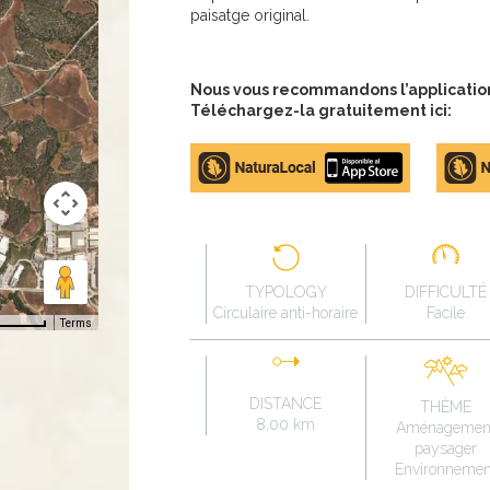
paisatge original.
Nous vous recommandons l’application 
Téléchargez-la gratuitement ici:
Apple
Google
store
Play
TYPOLOGY
DIFFICULTÉ
Circulaire anti-horaire
Facile
Terms
DISTANCE
THÈME
8.00 km
Aménagemen
paysager
Environnemen