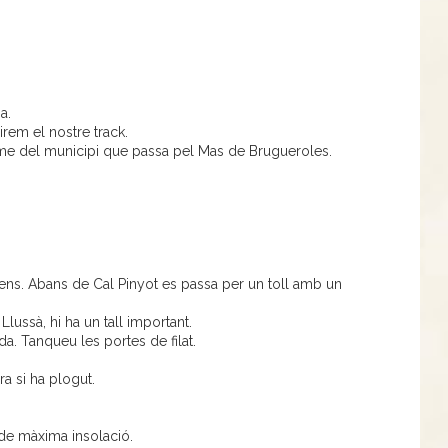
a.
rem el nostre track.
erme del municipi que passa pel Mas de Brugueroles.
nens. Abans de Cal Pinyot es passa per un toll amb un
Llussà, hi ha un tall important.
da. Tanqueu les portes de filat.
ra si ha plogut.
de màxima insolació.