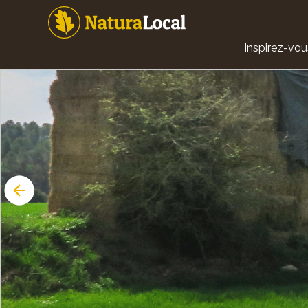
Aller
au
contenu
Main
principal
Inspirez-vou
navigat