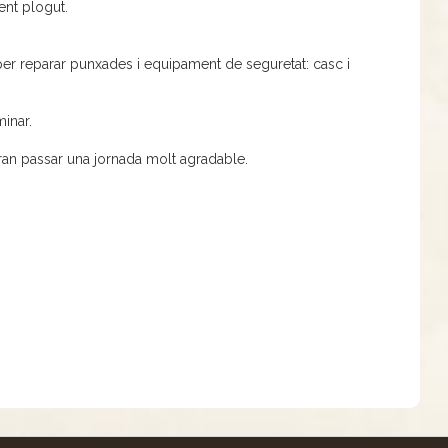
ent plogut.
 per reparar punxades i equipament de seguretat: casc i
inar.
aran passar una jornada molt agradable.