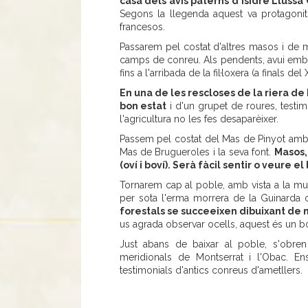
casa dels avis paterns d'Isidre Llussà
Segons la llegenda aquest va protagonit
francesos.
Passarem pel costat d'altres masos i de 
camps de conreu. Als pendents, avui emb
fins a l'arribada de la fil·loxera (a finals del 
En una de les rescloses de la riera de
bon estat
i d'un grupet de roures, testim
l'agricultura no les fes desaparèixer.
Passem pel costat del Mas de Pinyot amb v
Mas de Brugueroles i la seva font.
Masos,
(oví i boví). Serà fàcil sentir o veure e
Tornarem cap al poble, amb vista a la mun
per sota l'erma morrera de la Guinarda o
forestals se succeeixen dibuixant de n
us agrada observar ocells, aquest és un bo
Just abans de baixar al poble, s'obren 
meridionals de Montserrat i l'Obac. En
testimonials d'antics conreus d'ametllers.