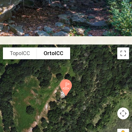
TopoICC
OrtoICC