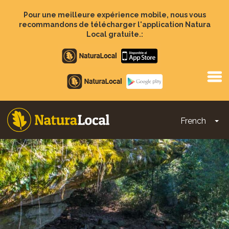
Aller
au
Pour une meilleure expérience mobile, nous vous
contenu
recommandons de télécharger l'application Natura
principal
Local gratuite.:
Apple
store
Google
Play
French
To
Main
navigation