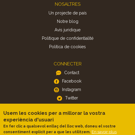
Footer
NOSALTRES
Un projecte de país
Notre blog
Avis juridique
Politique de confidentialité
Politica de cookies
CONNECTER
Contact
Facebook
Instagram
Twitter
Usem les cookies per a millorar la vostra
APP
experiència d'usuari
iOS
En fer clic a qualsevol enllaç del lloc web, doneu el vostre
En savoir plus
consentiment explícit per a que les utilitzem.
Android