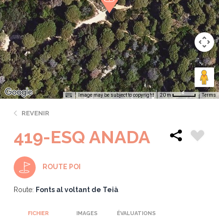
Image may be subject to copyright
Terms
20 m
REVENIR
419-ESQ ANADA
ROUTE POI
Route:
Fonts al voltant de Teià
FICHIER
IMAGES
ÉVALUATIONS