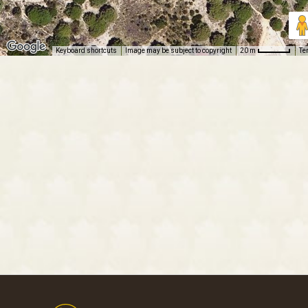
Keyboard shortcuts
Image may be subject to copyright
Te
20 m
Footer