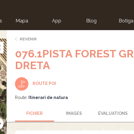
s
Mapa
App
Blog
Botiga
ion
REVENIR
076.1PISTA FOREST G
DRETA
ROUTE POI
Route:
Itinerari de natura
FICHIER
IMAGES
ÉVALUATIONS