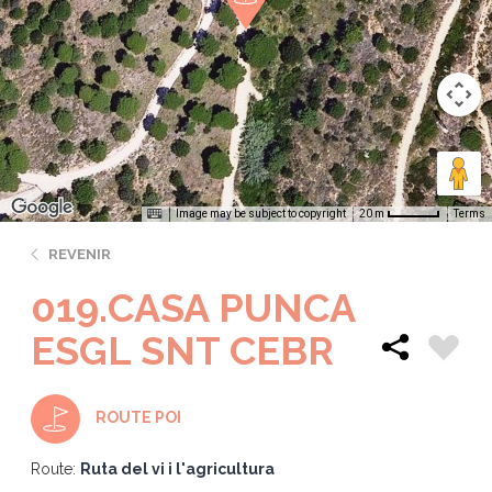
Image may be subject to copyright
Terms
20 m
REVENIR
019.CASA PUNCA
ESGL SNT CEBR
ROUTE POI
Route:
Ruta del vi i l'agricultura