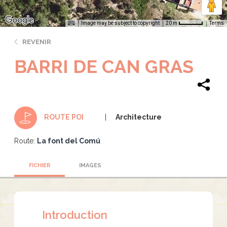
Image may be subject to copyright
Terms
20 m
REVENIR
BARRI DE CAN GRAS
Architecture
ROUTE POI
Route:
La font del Comú
FICHIER
IMAGES
Introduction