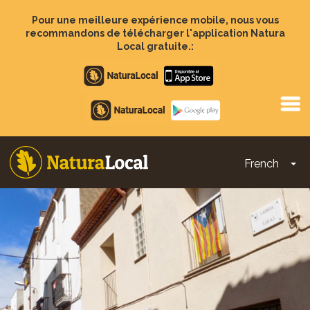
Aller
au
Pour une meilleure expérience mobile, nous vous
contenu
recommandons de télécharger l'application Natura
principal
Local gratuite.:
Apple
store
Google
Play
French
To
Main
navigation