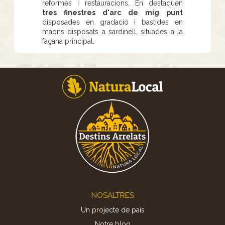
reformes i restauracions. En destaquen
tres finestres d'arc de mig punt
disposades en gradació i bastides en
maons disposats a sardinell, situades a la
façana principal.
Footer
NOSALTRES
Un projecte de país
Notre blog