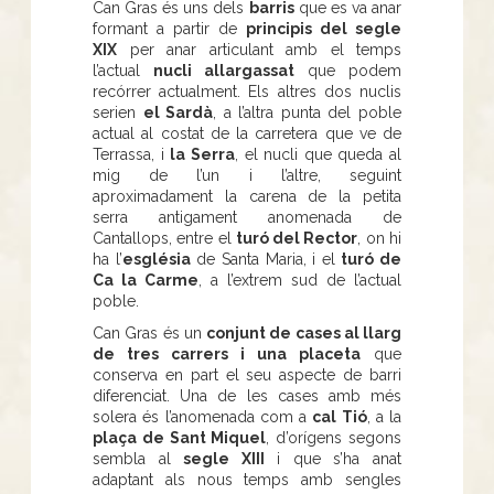
Can Gras és uns dels
barris
que es va anar
formant a partir de
principis del segle
XIX
per anar articulant amb el temps
l’actual
nucli allargassat
que podem
recórrer actualment. Els altres dos nuclis
serien
el Sardà
, a l’altra punta del poble
actual al costat de la carretera que ve de
Terrassa, i
la Serra
, el nucli que queda al
mig de l’un i l’altre, seguint
aproximadament la carena de la petita
serra antigament anomenada de
Cantallops, entre el
turó del Rector
, on hi
ha l’
església
de Santa Maria, i el
turó de
Ca la Carme
, a l’extrem sud de l’actual
poble.
Can Gras és un
conjunt de cases al llarg
de tres carrers i una placeta
que
conserva en part el seu aspecte de barri
diferenciat. Una de les cases amb més
solera és l’anomenada com a
cal Tió
, a la
plaça de Sant Miquel
, d’orígens segons
sembla al
segle XIII
i que s’ha anat
adaptant als nous temps amb sengles