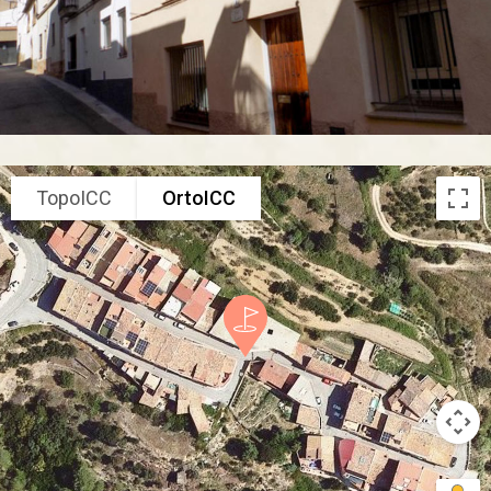
TopoICC
OrtoICC