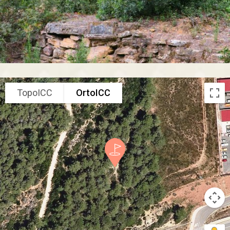
TopoICC
OrtoICC