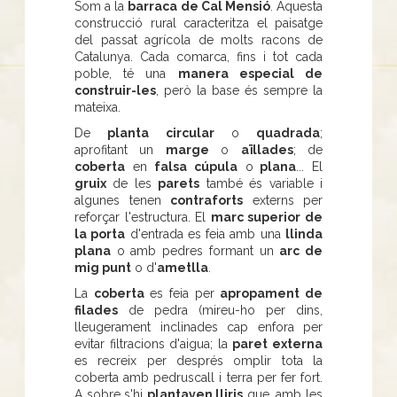
Som a la
barraca de Cal Mensió
. Aquesta
construcció rural caracteritza el paisatge
del passat agrícola de molts racons de
Catalunya. Cada comarca, fins i tot cada
poble, té una
manera especial de
construir-les
, però la base és sempre la
mateixa.
De
planta circular
o
quadrada
;
aprofitant un
marge
o
aïllades
; de
coberta
en
falsa cúpula
o
plana
... El
gruix
de les
parets
també és variable i
algunes tenen
contraforts
externs per
reforçar l'estructura. El
marc superior de
la porta
d'entrada es feia amb una
llinda
plana
o amb pedres formant un
arc de
mig punt
o d'
ametlla
.
La
coberta
es feia per
apropament de
filades
de pedra (mireu-ho per dins,
lleugerament inclinades cap enfora per
evitar filtracions d'aigua; la
paret externa
es recreix per després omplir tota la
coberta amb pedruscall i terra per fer fort.
A sobre s'hi
plantaven lliris
que, amb les