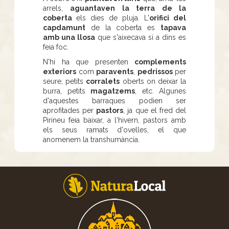
arrels,
aguantaven la terra de la
coberta
els dies de pluja. L'
orifici del
capdamunt
de la coberta es
tapava
amb una llosa
que s'aixecava si a dins es
feia foc.
N'hi ha que presenten
complements
exteriors
com
paravents
,
pedrissos
per
seure, petits
corralets
oberts on deixar la
burra, petits
magatzems
, etc. Algunes
d'aquestes barraques podien ser
aprofitades per
pastors
, ja que el fred del
Pirineu feia baixar, a l'hivern, pastors amb
els seus ramats d'ovelles, el que
anomenem la transhumància.