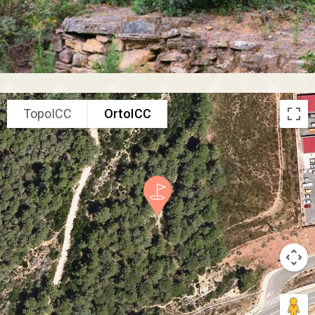
TopoICC
OrtoICC