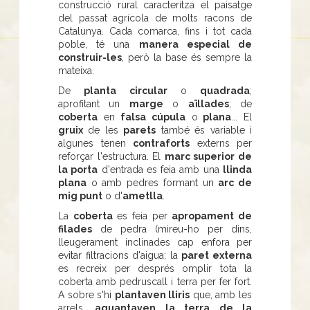
construcció rural caracteritza el paisatge
del passat agrícola de molts racons de
Catalunya. Cada comarca, fins i tot cada
poble, té una
manera especial de
construir-les
, però la base és sempre la
mateixa.
De
planta circular
o
quadrada
;
aprofitant un
marge
o
aïllades
; de
coberta
en
falsa cúpula
o
plana
... El
gruix
de les
parets
també és variable i
algunes tenen
contraforts
externs per
reforçar l'estructura. El
marc superior de
la porta
d'entrada es feia amb una
llinda
plana
o amb pedres formant un
arc de
mig punt
o d'
ametlla
.
La
coberta
es feia per
apropament de
filades
de pedra (mireu-ho per dins,
lleugerament inclinades cap enfora per
evitar filtracions d'aigua; la
paret externa
es recreix per després omplir tota la
coberta amb pedruscall i terra per fer fort.
A sobre s'hi
plantaven lliris
que, amb les
arrels,
aguantaven la terra de la