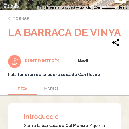
Image may be subject to copyright
Terms
20 m
TORNAR
LA BARRACA DE VINYA
Medi
PUNT D'INTERÈS
Ruta:
Itinerari de la pedra seca de Can Rovira
FITXA
IMATGES
Introducció
Som a la
barraca de Cal Mensió
. Aquesta