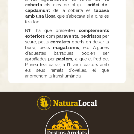
coberta
els dies de pluja. L'
orifici del
capdamunt
de la coberta es
tapava
amb una llosa
que s'aixecava si a dins es
feia foc.
N'hi ha que presenten
complements
exteriors
com
paravents
,
pedrissos
per
seure, petits
corralets
oberts on deixar la
burra, petits
magatzems
, etc. Algunes
d'aquestes barraques podien ser
aprofitades per
pastors
, ja que el fred del
Pirineu feia baixar, a l'hivern, pastors amb
els seus ramats d'ovelles, el que
anomenem la transhumància.