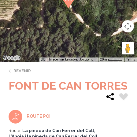
Image may be subject to copyright
Terms
20 m
REVENIR
FONT DE CAN TORRES
ROUTE POI
Route:
La pineda de Can Ferrer del Coll
L'Anoia i la pineda de Can Ferrer del Coll