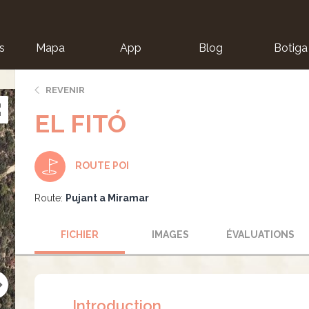
s
Mapa
App
Blog
Botiga
ion
REVENIR
EL FITÓ
ROUTE POI
Route:
Pujant a Miramar
FICHIER
IMAGES
ÉVALUATIONS
Introduction