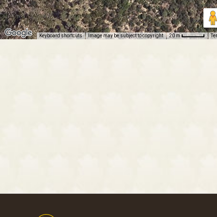
Keyboard shortcuts
Image may be subject to copyright
Te
20 m
Footer