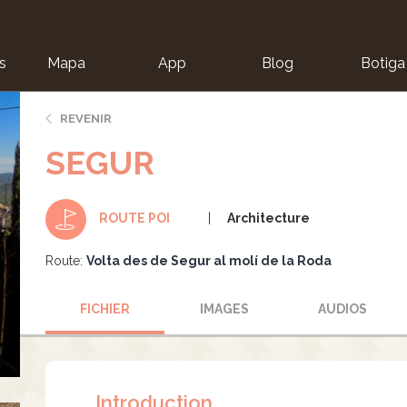
s
Mapa
App
Blog
Botiga
ion
REVENIR
SEGUR
Architecture
ROUTE POI
Route:
Volta des de Segur al molí de la Roda
FICHIER
IMAGES
AUDIOS
Introduction