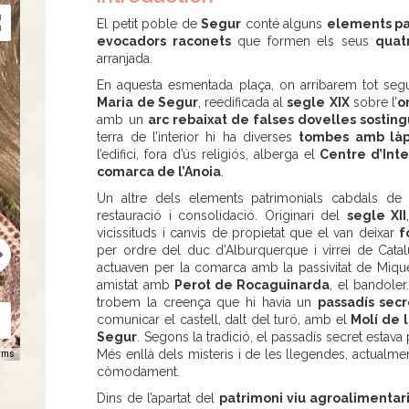
El petit poble de
Segur
conté alguns
elements pa
evocadors raconets
que formen els seus
quat
arranjada.
En aquesta esmentada plaça, on arribarem tot seg
Maria de Segur
, reedificada al
segle
XIX
sobre l’
o
amb un
arc rebaixat de falses dovelles sostin
terra de l’interior hi ha diverses
tombes amb làp
l’edifici, fora d’ús religiós, alberga el
Centre d’Inte
comarca de l’Anoia
.
Un altre dels elements patrimonials cabdals de
restauració i consolidació. Originari del
segle XII
vicissituds i canvis de propietat que el van deixar
f
per ordre del duc d'Alburquerque i virrei de Cat
actuaven per la comarca amb la passivitat de Miqu
amistat amb
Perot de Rocaguinarda
, el bandole
trobem la creença que hi havia un
passadís secr
comunicar el castell, dalt del turó, amb el
Molí de 
Segur
. Segons la tradició, el passadís secret estav
Més enllà dels misteris i de les llegendes, actualmen
rms
còmodament.
Dins de l’apartat del
patrimoni viu agroalimentar