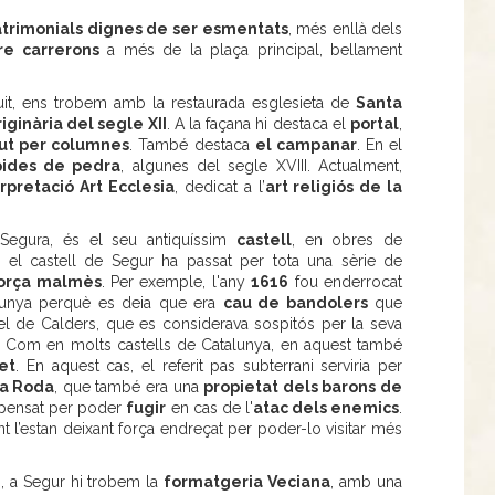
trimonials dignes de ser esmentats
, més enllà dels
re carrerons
a més de la plaça principal, bellament
uit, ens trobem amb la restaurada esglesieta de
Santa
riginària del segle XII
. A la façana hi destaca el
portal
,
gut per columnes
. També destaca
el campanar
. En el
ides de pedra
, algunes del segle XVIII. Actualment,
rpretació Art Ecclesia
, dedicat a l’
art religiós de la
 Segura, és el seu antiquíssim
castell
, en obres de
, el castell de Segur ha passat per tota una sèrie de
orça malmès
. Per exemple, l'any
1616
fou enderrocat
alunya perquè es deia que era
cau de bandolers
que
el de Calders, que es considerava sospitós per la seva
r. Com en molts castells de Catalunya, en aquest també
et
. En aquest cas, el referit pas subterrani serviria per
la Roda
, que també era una
propietat dels barons de
a pensat per poder
fugir
en cas de l'
atac dels enemics
.
t l’estan deixant força endreçat per poder-lo visitar més
i
, a Segur hi trobem la
formatgeria Veciana
, amb una