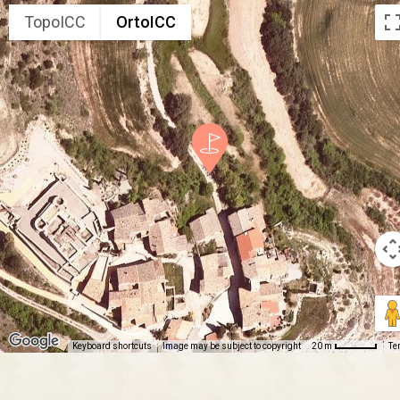
TopoICC
OrtoICC
Keyboard shortcuts
Image may be subject to copyright
Te
20 m