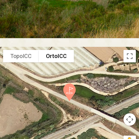
TopoICC
OrtoICC