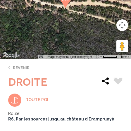
Image may be subject to copyright
Terms
20 m
REVENIR
DROITE
ROUTE POI
Route:
R6. Par les sources jusqu’au château d’Eramprunyà