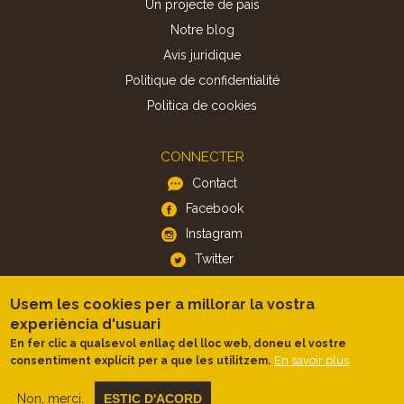
Un projecte de país
Notre blog
Avis juridique
Politique de confidentialité
Politica de cookies
CONNECTER
Contact
Facebook
Instagram
Twitter
Usem les cookies per a millorar la vostra
APP
experiència d'usuari
iOS
En fer clic a qualsevol enllaç del lloc web, doneu el vostre
En savoir plus
consentiment explícit per a que les utilitzem.
Android
Non, merci.
ESTIC D'ACORD