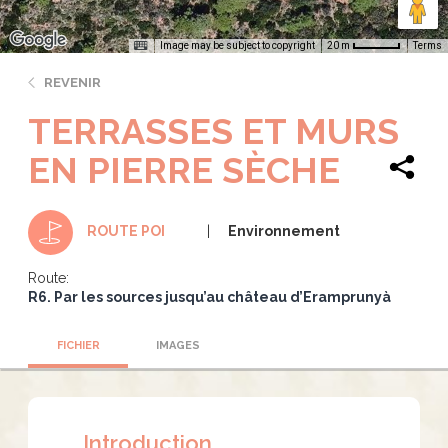
Image may be subject to copyright
Terms
20 m
REVENIR
TERRASSES ET MURS
EN PIERRE SÈCHE
Environnement
ROUTE POI
Route:
R6. Par les sources jusqu’au château d’Eramprunyà
FICHIER
IMAGES
Introduction