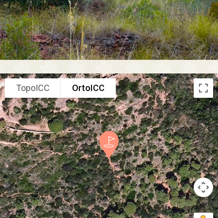
TopoICC
OrtoICC