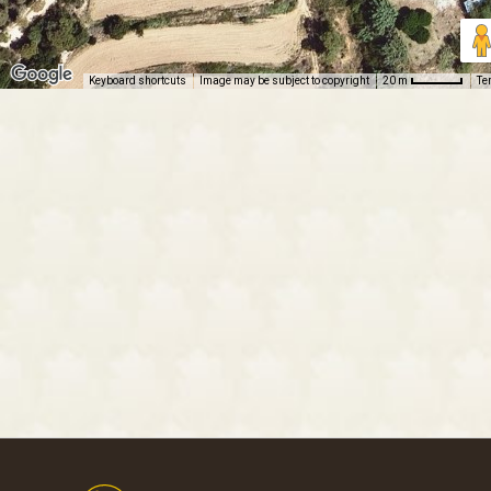
Keyboard shortcuts
Image may be subject to copyright
Te
20 m
Footer