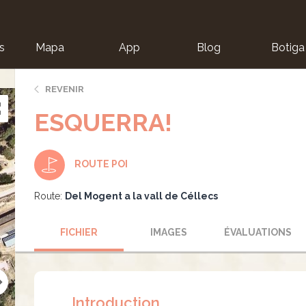
s
Mapa
App
Blog
Botiga
ion
REVENIR
ESQUERRA!
ROUTE POI
Route:
Del Mogent a la vall de Céllecs
FICHIER
IMAGES
ÉVALUATIONS
Introduction