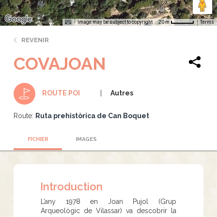
Image may be subject to copyright
Terms
20 m
REVENIR
COVAJOAN
Autres
ROUTE POI
Route:
Ruta prehistòrica de Can Boquet
FICHIER
IMAGES
Introduction
L’any 1978 en Joan Pujol (Grup
Arqueològic de Vilassar) va descobrir la