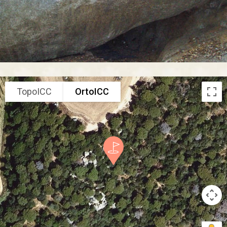
TopoICC
OrtoICC