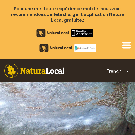
Aller
au
Pour une meilleure expérience mobile, nous vous
contenu
recommandons de télécharger l'application Natura
principal
Local gratuite.:
Apple
store
Google
Play
French
To
Main
navigation