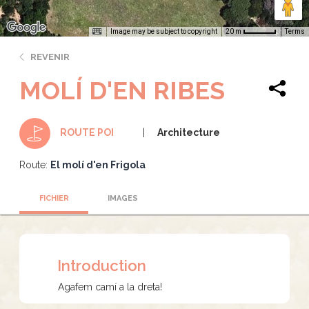
Image may be subject to copyright
Terms
20 m
REVENIR
MOLÍ D'EN RIBES
Architecture
ROUTE POI
Route:
El molí d'en Frigola
FICHIER
IMAGES
Introduction
Agafem camí a la dreta!