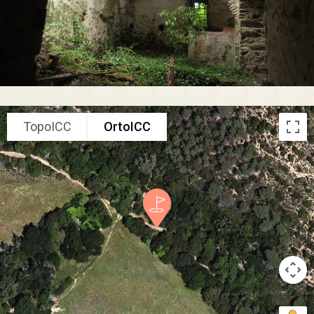
TopoICC
OrtoICC