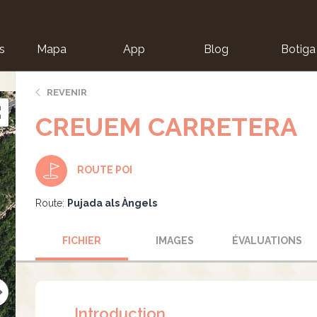
s
Mapa
App
Blog
Botiga
ion
REVENIR
CREUEM CARRETERA
ROUTE POI
Route:
Pujada als Àngels
FICHIER
IMAGES
ÉVALUATIONS
Introduction