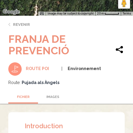
Image may be subject to copyright
Terms
20 m
REVENIR
FRANJA DE
PREVENCIÓ
Environnement
ROUTE POI
Route:
Pujada als Àngels
FICHIER
IMAGES
Introduction