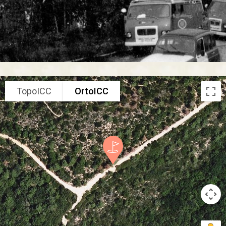
TopoICC
OrtoICC