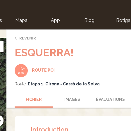
s
Mapa
App
Blog
Botiga
ion
REVENIR
ESQUERRA!
ROUTE POI
Route:
Etapa 1. Girona - Cassà de la Selva
FICHIER
IMAGES
ÉVALUATIONS
Introduction